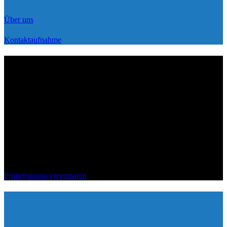
Über uns
Kontaktaufnahme
KW-SPORTS
Institut Krav Maga Germany
Ob Anfänger oder Fortgeschrittene, Frauen, Männer oder Kinder –
bei uns lernt ihr effektive Selbstverteidigung und Kampfsport in
bester Qualität und zu fairen Preisen. Kommt zum kostenlosen
Probetraining und überzeugt euch selbst!
Probetraining vereinbaren