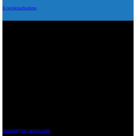
Kontaktaufnahme
Selbstverteidigung und Kampfsport in
Braunschweig
Bock auf Selbstverteidigung?
Schluss mit schlechten Selbstverteidigungstechniken und
überteuertem Kindertraining – KW Sports ist zurück in
Braunschweig! Wir waren die ersten die Krav Maga in
Braunschweig etabliert haben. Da wir stetig an unserer Qualität
arbeiten sind wir auch noch führend in Braunschweig.
kontakt@kw-sports.com